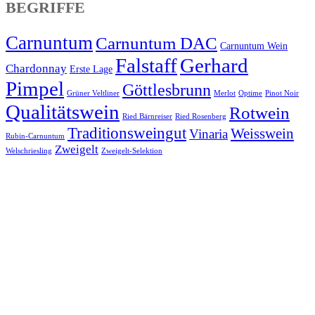
BEGRIFFE
Carnuntum
Carnuntum DAC
Carnuntum Wein
Falstaff
Gerhard
Chardonnay
Erste Lage
Pimpel
Göttlesbrunn
Grüner Veltliner
Merlot
Optime
Pinot Noir
Qualitätswein
Rotwein
Ried Bärnreiser
Ried Rosenberg
Traditionsweingut
Weisswein
Vinaria
Rubin-Carnuntum
Zweigelt
Welschriesling
Zweigelt-Selektion