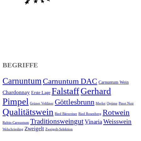
BEGRIFFE
Carnuntum
Carnuntum DAC
Carnuntum Wein
Falstaff
Gerhard
Chardonnay
Erste Lage
Pimpel
Göttlesbrunn
Grüner Veltliner
Merlot
Optime
Pinot Noir
Qualitätswein
Rotwein
Ried Bärnreiser
Ried Rosenberg
Traditionsweingut
Weisswein
Vinaria
Rubin-Carnuntum
Zweigelt
Welschriesling
Zweigelt-Selektion