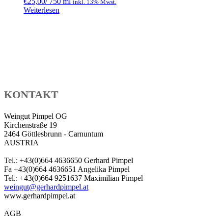
€
25,00
/ 750 ml
inkl. 13% Mwst.
Weiterlesen
KONTAKT
Weingut Pimpel OG
Kirchenstraße 19
2464 Göttlesbrunn - Carnuntum
AUSTRIA
Tel.: +43(0)664 4636650 Gerhard Pimpel
Fa +43(0)664 4636651 Angelika Pimpel
Tel.: +43(0)664 9251637 Maximilian Pimpel
weingut@gerhardpimpel.at
www.gerhardpimpel.at
AGB