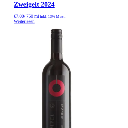
Zweigelt 2024
€
7,00
/ 750 ml
inkl. 13% Mwst.
Weiterlesen