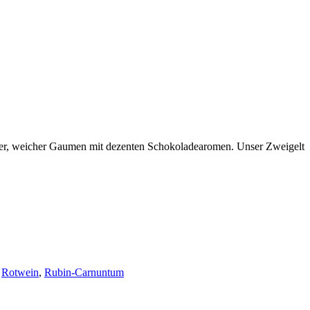
ger, weicher Gaumen mit dezenten Schokoladearomen. Unser Zweigelt
,
Rotwein
,
Rubin-Carnuntum