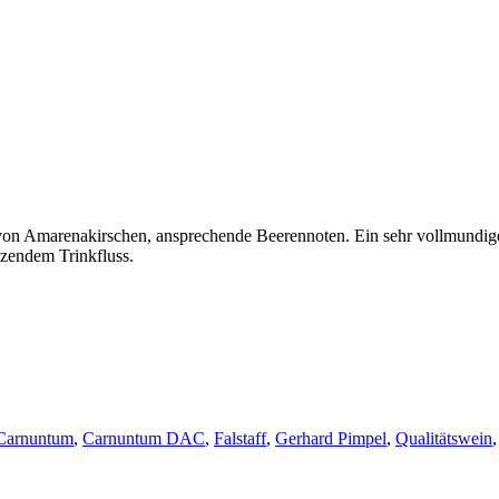
von Amarenakirschen, ansprechende Beerennoten. Ein sehr vollmundi
zendem Trinkfluss.
Carnuntum
,
Carnuntum DAC
,
Falstaff
,
Gerhard Pimpel
,
Qualitätswein