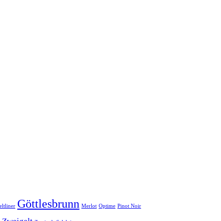
Göttlesbrunn
ltliner
Merlot
Optime
Pinot Noir