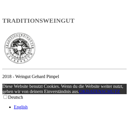
TRADITIONSWEINGUT
2018 - Weingut Gehard Pimpel
Diese Website benutzt Cookies. Wenn du die Website weiter nutzt,
gehen wir von deinem Einverständnis aus.
OK
DATENSCHUTZ
Deutsch
English