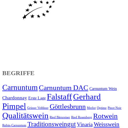
BEGRIFFE
Carnuntum
Carnuntum DAC
Carnuntum Wein
Falstaff
Gerhard
Chardonnay
Erste Lage
Pimpel
Göttlesbrunn
Grüner Veltliner
Merlot
Optime
Pinot Noir
Qualitätswein
Rotwein
Ried Bärnreiser
Ried Rosenberg
Traditionsweingut
Weisswein
Vinaria
Rubin-Carnuntum