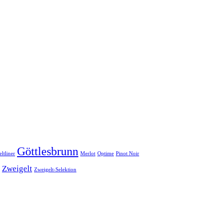
Göttlesbrunn
ltliner
Merlot
Optime
Pinot Noir
Zweigelt
Zweigelt-Selektion