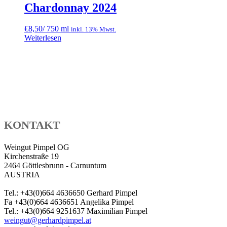
Chardonnay 2024
€
8,50
/ 750 ml
inkl. 13% Mwst.
Weiterlesen
KONTAKT
Weingut Pimpel OG
Kirchenstraße 19
2464 Göttlesbrunn - Carnuntum
AUSTRIA
Tel.: +43(0)664 4636650 Gerhard Pimpel
Fa +43(0)664 4636651 Angelika Pimpel
Tel.: +43(0)664 9251637 Maximilian Pimpel
weingut@gerhardpimpel.at