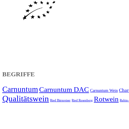
BEGRIFFE
Carnuntum
Carnuntum DAC
Char
Carnuntum Wein
Qualitätswein
Rotwein
Ried Bärnreiser
Ried Rosenberg
Rubin