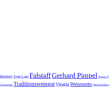
Falstaff
Gerhard Pimpel
donnay
Erste Lage
Grüner Ve
Traditionsweingut
Weisswein
Vinaria
-Carnuntum
Welschriesling