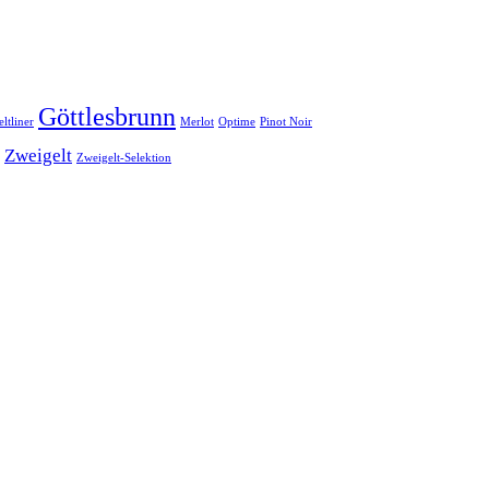
Göttlesbrunn
ltliner
Merlot
Optime
Pinot Noir
Zweigelt
Zweigelt-Selektion