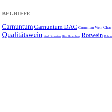
BEGRIFFE
Carnuntum
Carnuntum DAC
Char
Carnuntum Wein
Qualitätswein
Rotwein
Ried Bärnreiser
Ried Rosenberg
Rubin