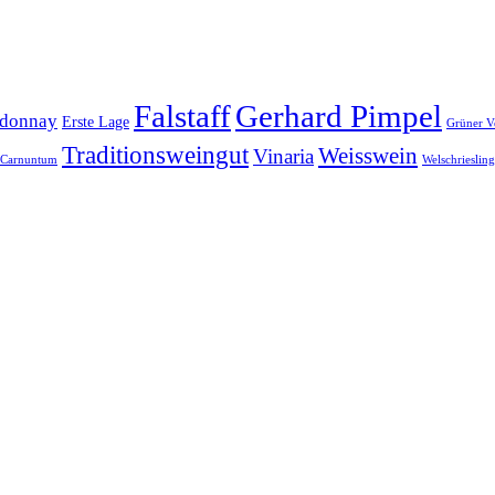
Falstaff
Gerhard Pimpel
donnay
Erste Lage
Grüner Ve
Traditionsweingut
Weisswein
Vinaria
-Carnuntum
Welschriesling