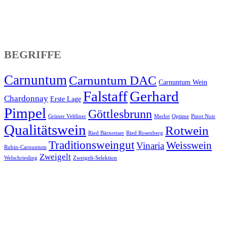
BEGRIFFE
Carnuntum
Carnuntum DAC
Carnuntum Wein
Falstaff
Gerhard
Chardonnay
Erste Lage
Pimpel
Göttlesbrunn
Grüner Veltliner
Merlot
Optime
Pinot Noir
Qualitätswein
Rotwein
Ried Bärnreiser
Ried Rosenberg
Traditionsweingut
Weisswein
Vinaria
Rubin-Carnuntum
Zweigelt
Welschriesling
Zweigelt-Selektion