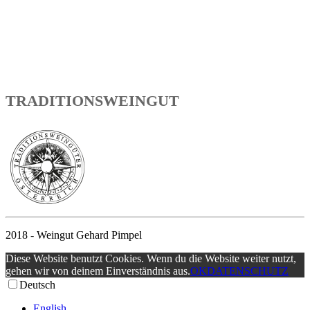
TRADITIONSWEINGUT
2018 - Weingut Gehard Pimpel
Diese Website benutzt Cookies. Wenn du die Website weiter nutzt,
gehen wir von deinem Einverständnis aus.
OK
DATENSCHUTZ
Deutsch
English