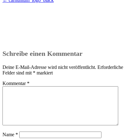
Beitragsnavigation
←
carnuntum_logo_black
Schreibe einen Kommentar
Deine E-Mail-Adresse wird nicht veröffentlicht.
Erforderliche
Felder sind mit
*
markiert
Kommentar
*
Name
*