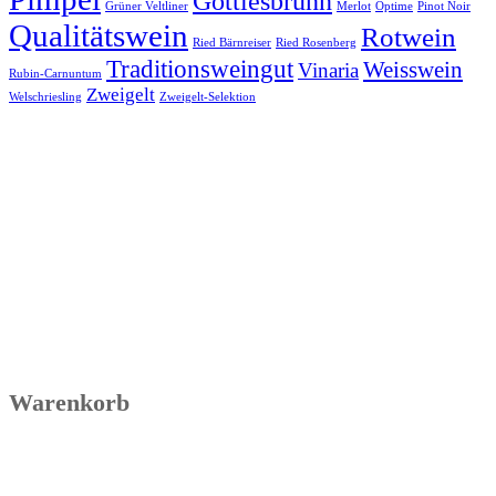
Göttlesbrunn
Grüner Veltliner
Merlot
Optime
Pinot Noir
Qualitätswein
Rotwein
Ried Bärnreiser
Ried Rosenberg
Traditionsweingut
Weisswein
Vinaria
Rubin-Carnuntum
Zweigelt
Welschriesling
Zweigelt-Selektion
Warenkorb