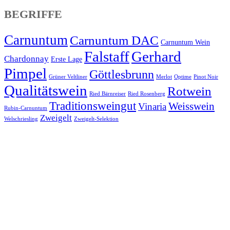
BEGRIFFE
Carnuntum
Carnuntum DAC
Carnuntum Wein
Falstaff
Gerhard
Chardonnay
Erste Lage
Pimpel
Göttlesbrunn
Grüner Veltliner
Merlot
Optime
Pinot Noir
Qualitätswein
Rotwein
Ried Bärnreiser
Ried Rosenberg
Traditionsweingut
Weisswein
Vinaria
Rubin-Carnuntum
Zweigelt
Welschriesling
Zweigelt-Selektion