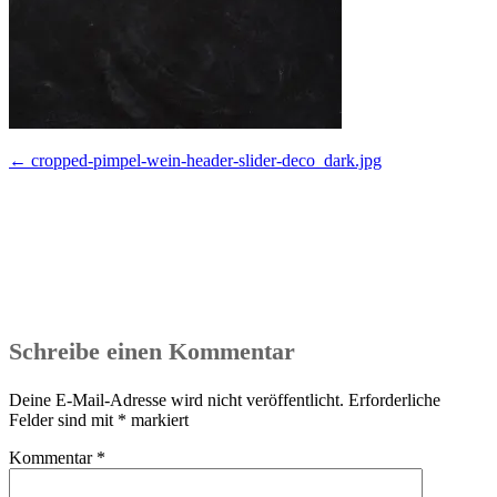
Beitragsnavigation
←
cropped-pimpel-wein-header-slider-deco_dark.jpg
Schreibe einen Kommentar
Deine E-Mail-Adresse wird nicht veröffentlicht.
Erforderliche
Felder sind mit
*
markiert
Kommentar
*