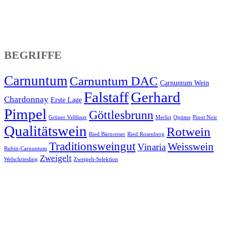
BEGRIFFE
Carnuntum
Carnuntum DAC
Carnuntum Wein
Falstaff
Gerhard
Chardonnay
Erste Lage
Pimpel
Göttlesbrunn
Grüner Veltliner
Merlot
Optime
Pinot Noir
Qualitätswein
Rotwein
Ried Bärnreiser
Ried Rosenberg
Traditionsweingut
Weisswein
Vinaria
Rubin-Carnuntum
Zweigelt
Welschriesling
Zweigelt-Selektion