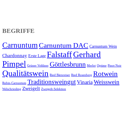
BEGRIFFE
Carnuntum
Carnuntum DAC
Carnuntum Wein
Falstaff
Gerhard
Chardonnay
Erste Lage
Pimpel
Göttlesbrunn
Grüner Veltliner
Merlot
Optime
Pinot Noir
Qualitätswein
Rotwein
Ried Bärnreiser
Ried Rosenberg
Traditionsweingut
Weisswein
Vinaria
Rubin-Carnuntum
Zweigelt
Welschriesling
Zweigelt-Selektion