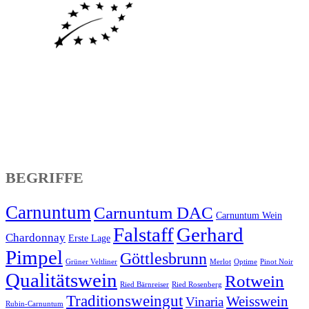
BEGRIFFE
Carnuntum
Carnuntum DAC
Carnuntum Wein
Falstaff
Gerhard
Chardonnay
Erste Lage
Pimpel
Göttlesbrunn
Grüner Veltliner
Merlot
Optime
Pinot Noir
Qualitätswein
Rotwein
Ried Bärnreiser
Ried Rosenberg
Traditionsweingut
Weisswein
Vinaria
Rubin-Carnuntum