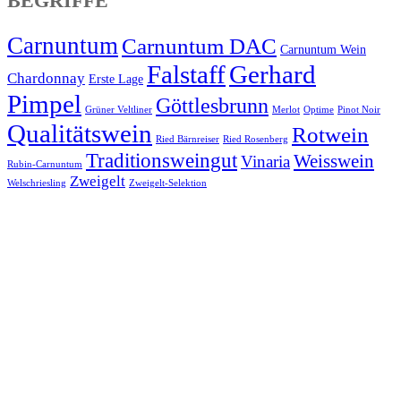
BEGRIFFE
Carnuntum
Carnuntum DAC
Carnuntum Wein
Falstaff
Gerhard
Chardonnay
Erste Lage
Pimpel
Göttlesbrunn
Grüner Veltliner
Merlot
Optime
Pinot Noir
Qualitätswein
Rotwein
Ried Bärnreiser
Ried Rosenberg
Traditionsweingut
Weisswein
Vinaria
Rubin-Carnuntum
Zweigelt
Welschriesling
Zweigelt-Selektion