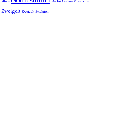
ltliner
Merlot
Optime
Pinot Noir
Zweigelt
Zweigelt-Selektion