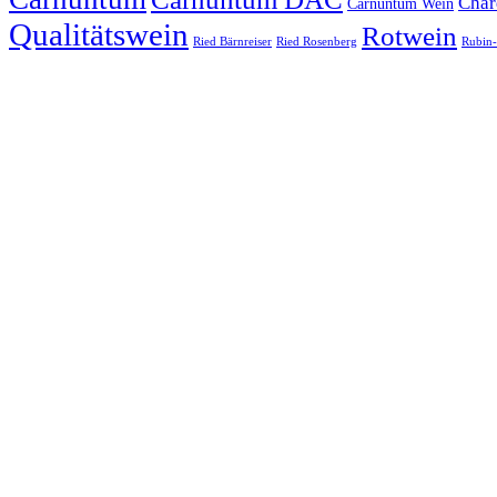
Char
Carnuntum Wein
Qualitätswein
Rotwein
Ried Bärnreiser
Ried Rosenberg
Rubin