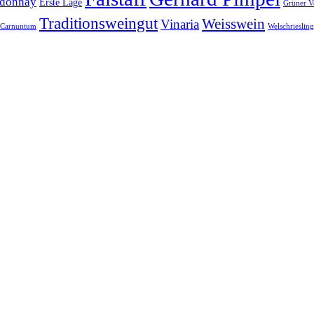
donnay
Erste Lage
Grüner Ve
Traditionsweingut
Weisswein
Vinaria
-Carnuntum
Welschriesling