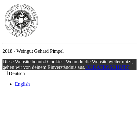
2018 - Weingut Gehard Pimpel
Diese Website benutzt Cookies. Wenn du die Website weiter nutzt,
gehen wir von deinem Einverständnis aus.
OK
DATENSCHUTZ
Deutsch
English