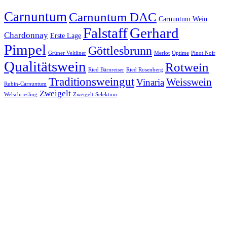
Carnuntum
Carnuntum DAC
Carnuntum Wein
Falstaff
Gerhard
Chardonnay
Erste Lage
Pimpel
Göttlesbrunn
Grüner Veltliner
Merlot
Optime
Pinot Noir
Qualitätswein
Rotwein
Ried Bärnreiser
Ried Rosenberg
Traditionsweingut
Weisswein
Vinaria
Rubin-Carnuntum
Zweigelt
Welschriesling
Zweigelt-Selektion