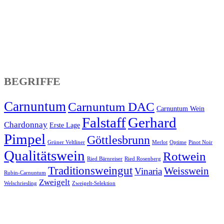
BEGRIFFE
Carnuntum
Carnuntum DAC
Carnuntum Wein
Falstaff
Gerhard
Chardonnay
Erste Lage
Pimpel
Göttlesbrunn
Grüner Veltliner
Merlot
Optime
Pinot Noir
Qualitätswein
Rotwein
Ried Bärnreiser
Ried Rosenberg
Traditionsweingut
Weisswein
Vinaria
Rubin-Carnuntum
Zweigelt
Welschriesling
Zweigelt-Selektion