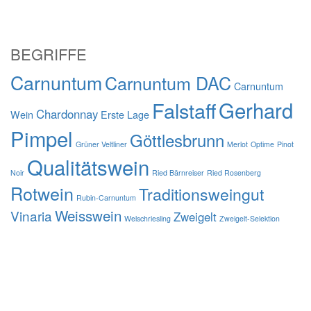
BEGRIFFE
Carnuntum
Carnuntum DAC
Carnuntum
Gerhard
Falstaff
Chardonnay
Wein
Erste Lage
Pimpel
Göttlesbrunn
Grüner Veltliner
Merlot
Optime
Pinot
Qualitätswein
Noir
Ried Bärnreiser
Ried Rosenberg
Rotwein
Traditionsweingut
Rubin-Carnuntum
Weisswein
Vinaria
Zweigelt
Welschriesling
Zweigelt-Selektion