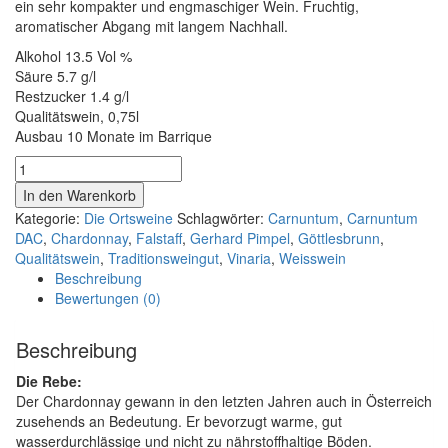
ein sehr kompakter und engmaschiger Wein. Fruchtig,
aromatischer Abgang mit langem Nachhall.
Alkohol 13.5 Vol %
Säure 5.7 g/l
Restzucker 1.4 g/l
Qualitätswein, 0,75l
Ausbau 10 Monate im Barrique
Göttlesbrunn
Weiss
In den Warenkorb
2023
Kategorie:
Die Ortsweine
Schlagwörter:
Carnuntum
,
Carnuntum
Menge
DAC
,
Chardonnay
,
Falstaff
,
Gerhard Pimpel
,
Göttlesbrunn
,
Qualitätswein
,
Traditionsweingut
,
Vinaria
,
Weisswein
Beschreibung
Bewertungen (0)
Beschreibung
Die Rebe:
Der Chardonnay gewann in den letzten Jahren auch in Österreich
zusehends an Bedeutung. Er bevorzugt warme, gut
wasserdurchlässige und nicht zu nährstoffhaltige Böden.